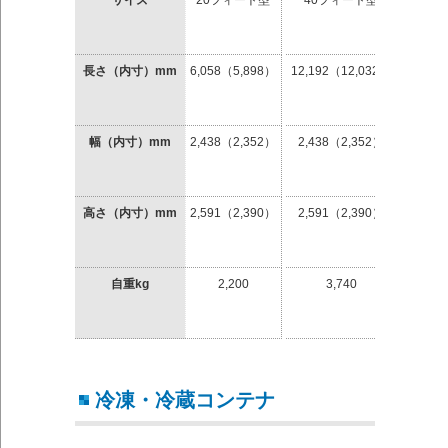
サイズ
20フィート型
40フィート型
40
（背
長さ（内寸）mm
6,058（5,898）
12,192（12,032）
12,19
幅（内寸）mm
2,438（2,352）
2,438（2,352）
2,43
高さ（内寸）mm
2,591（2,390）
2,591（2,390）
2,89
自重kg
2,200
3,740
3
冷凍・冷蔵コンテナ