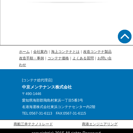
ホーム
｜
会社案内
｜
海上コンテナとは
｜
改造コンテナ製品
改造手順・事例
｜
コンテナ価格
｜
よくある質問
｜
お問い合
わせ
[コンテナ総代理店]
中京メンテナンス株式会社
〒490-1446
愛知県海部郡飛島村東浜一丁目5番3号
名港海運株式会社東浜コンテナセンター内2階
TEL:0567-31-6113 FAX:0567-31-6115
商船三井テクノトレード
商港エンジニアリング