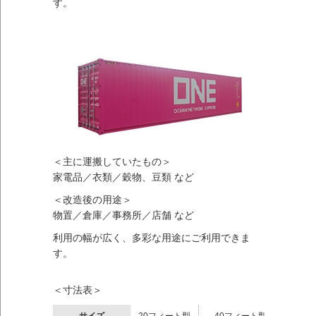
す。
＜主に運搬していたもの＞
家電品／衣類／穀物、豆類 など
＜改造後の用途＞
物置／倉庫／事務所／店舗 など
利用の幅が広く、多彩な用途にご利用できま
す。
＜寸法表＞